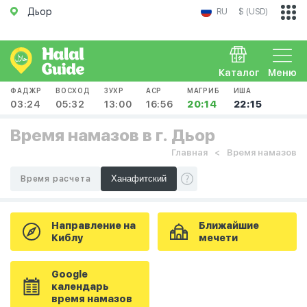
Дьор
RU
$ (USD)
Каталог
Меню
ФАДЖР
ВОСХОД
ЗУХР
АСР
МАГРИБ
ИША
03:24
05:32
13:00
16:56
20:14
22:15
Время намазов в г. Дьор
Главная
Время намазов
Время расчета
Направление на
Ближайшие
Киблу
мечети
Google
календарь
время намазов