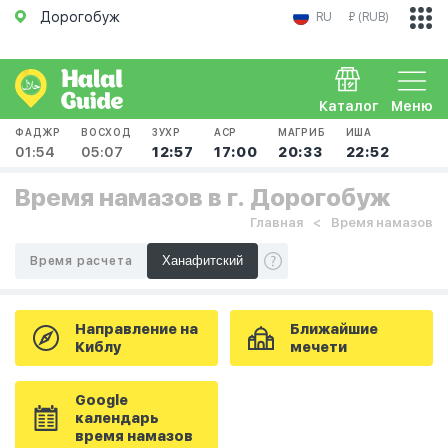
Дорогобуж
RU
₽ (RUB)
Каталог
Меню
ФАДЖР
ВОСХОД
ЗУХР
АСР
МАГРИБ
ИША
01:54
05:07
12:57
17:00
20:33
22:52
Время намазов в г. Дорогобуж
Главная
Время намазов
Время расчета
Направление на
Ближайшие
Киблу
мечети
Google
календарь
время намазов