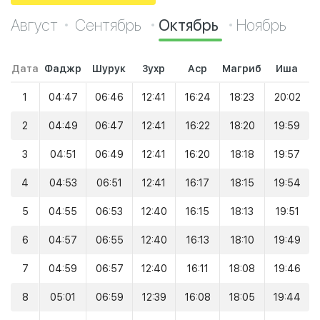
Август
Сентябрь
Октябрь
Ноябрь
Дата
Фаджр
Шурук
Зухр
Аср
Магриб
Иша
1
04:47
06:46
12:41
16:24
18:23
20:02
2
04:49
06:47
12:41
16:22
18:20
19:59
3
04:51
06:49
12:41
16:20
18:18
19:57
4
04:53
06:51
12:41
16:17
18:15
19:54
5
04:55
06:53
12:40
16:15
18:13
19:51
6
04:57
06:55
12:40
16:13
18:10
19:49
7
04:59
06:57
12:40
16:11
18:08
19:46
8
05:01
06:59
12:39
16:08
18:05
19:44