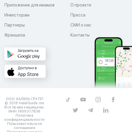
Приложение для имамов
О проекте
Инвесторам
Пресса
Партнеры
СМИ о нас
Франшиза
Контакты
Загрузить на
Доступно в
App Store
ООО ХАЛЯЛЬ ГРУПП
© 2018 HalalGuide.me
Все права защищены.
ИНН 1655317836
Политика
конфиденциальности
Пользовательское
соглашение