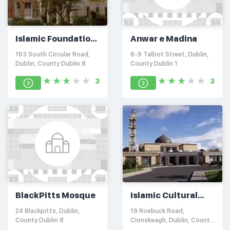
Islamic Foundation
Anwar e Madina
of Ireland
163 South Circular Road,
8-9 Talbot Street, Dublin,
Dublin, County Dublin 8
County Dublin 1
3
3
BlackPitts Mosque
Islamic Cultural
Centre of Ireland
24 Blackpitts, Dublin,
19 Roebuck Road,
(ICCI)
County Dublin 8
Clonskeagh, Dublin, County
Dublin 14