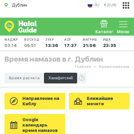
Дублин
RU
€ (EUR)
Каталог
Меню
ФАДЖР
ВОСХОД
ЗУХР
АСР
МАГРИБ
ИША
03:14
05:51
13:36
17:37
21:06
23:35
Время намазов в г. Дублин
Главная
Время намазов
Время расчета
Направление на
Ближайшие
Киблу
мечети
Google
календарь
время намазов