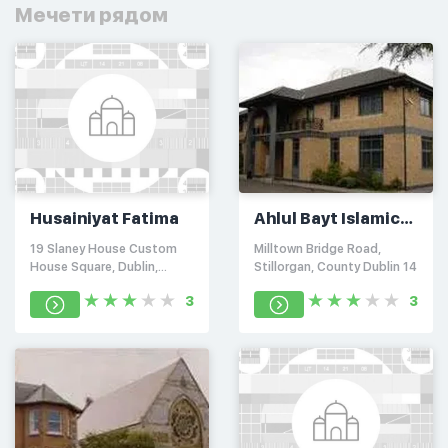
Мечети рядом
Husainiyat Fatima
Ahlul Bayt Islamic
Centre
19 Slaney House Custom
Milltown Bridge Road,
House Square, Dublin,
Stillorgan, County Dublin 14
County Dublin 1
3
3