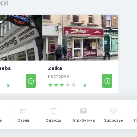
ки
babs
Zaika
Ресторан
3
3
е
Отели
Одежда
Атрибутика
Здоровье
П