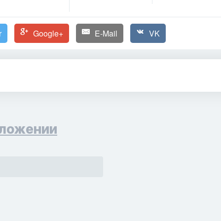
r
Google+
E-Mail
VK
ложении