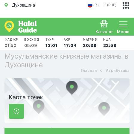
Духовщина
RU
₽ (RUB)
Каталог
Меню
ФАДЖР
ВОСХОД
ЗУХР
АСР
МАГРИБ
ИША
01:50
05:09
13:01
17:04
20:38
22:59
Мусульманские книжные магазины в
Духовщине
Главная
Атрибутика
Карта точек