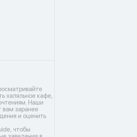
росматривайте
ть халяльное кафе,
чтениям. Наши
 вам заранее
дения и оценить
uide, чтобы
ые заведения в