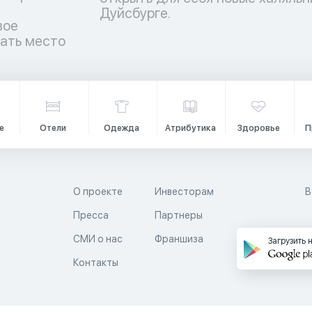
Дуйсбурге.
вое
рать место
е
Отели
Одежда
Атрибутика
Здоровье
П
О проекте
Инвесторам
В
Пресса
Партнеры
й
СМИ о нас
Франшиза
Загрузить 
Контакты