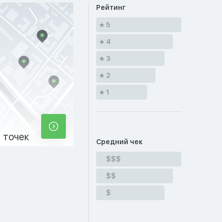
Рейтинг
5
4
3
2
1
 точек
Средний чек
$$$
$$
$