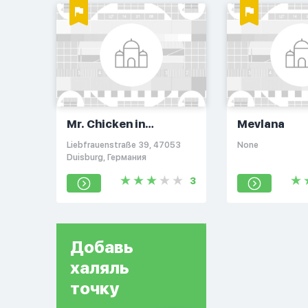
Mr. Chicken in
Mevlana
Duisburg
Liebfrauenstraße 39, 47053
None
Duisburg, Германия
3
Добавь
халяль
точку