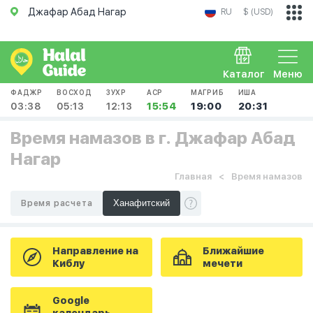
Джафар Абад Нагар
RU
$ (USD)
Каталог
Меню
ФАДЖР
ВОСХОД
ЗУХР
АСР
МАГРИБ
ИША
03:38
05:13
12:13
15:54
19:00
20:31
Время намазов в г. Джафар Абад
Нагар
Главная
Время намазов
Время расчета
Направление на
Ближайшие
Киблу
мечети
Google