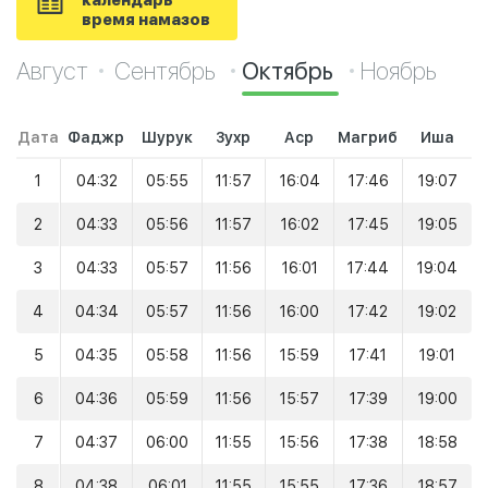
календарь
время намазов
Август
Сентябрь
Октябрь
Ноябрь
Дата
Фаджр
Шурук
Зухр
Аср
Магриб
Иша
1
04:32
05:55
11:57
16:04
17:46
19:07
2
04:33
05:56
11:57
16:02
17:45
19:05
3
04:33
05:57
11:56
16:01
17:44
19:04
4
04:34
05:57
11:56
16:00
17:42
19:02
5
04:35
05:58
11:56
15:59
17:41
19:01
6
04:36
05:59
11:56
15:57
17:39
19:00
7
04:37
06:00
11:55
15:56
17:38
18:58
8
04:38
06:01
11:55
15:55
17:36
18:57