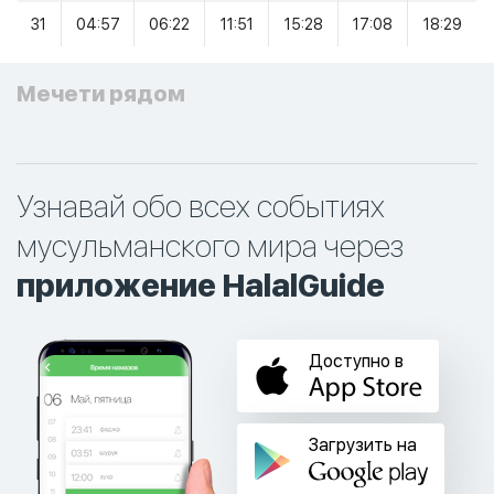
31
04:57
06:22
11:51
15:28
17:08
18:29
Мечети рядом
Узнавай обо всех событиях
мусульманского мира через
приложение HalalGuide
Доступно в
Загрузить на