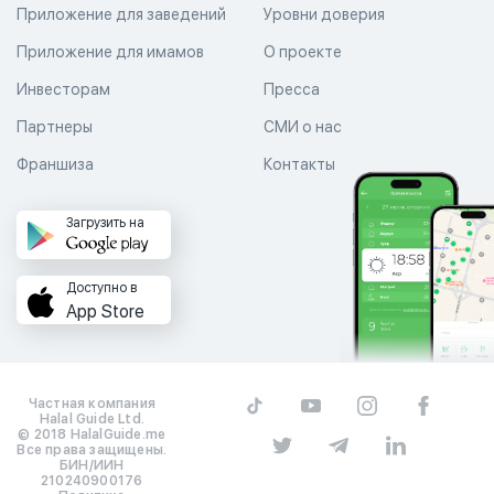
Приложение для заведений
Уровни доверия
Приложение для имамов
О проекте
Инвесторам
Пресса
Партнеры
СМИ о нас
Франшиза
Контакты
Загрузить на
Доступно в
App Store
Частная компания
Halal Guide Ltd.
© 2018 HalalGuide.me
Все права защищены.
БИН/ИИН
210240900176