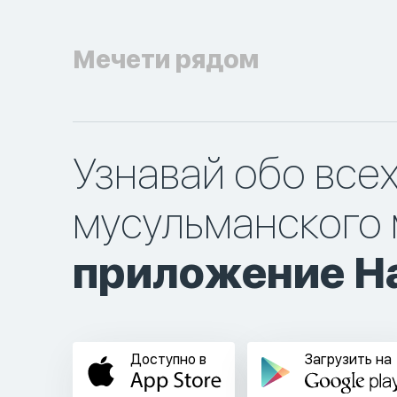
Мечети рядом
Узнавай обо все
мусульманского 
приложение Ha
Доступно в
Загрузить на