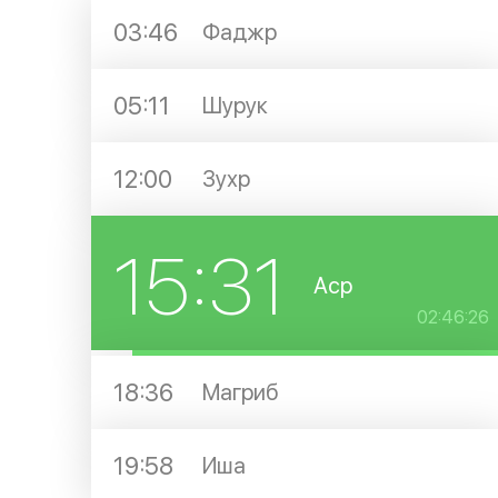
03:46
Фаджр
05:11
Шурук
12:00
Зухр
15:31
Аср
02:46:26
18:36
Магриб
19:58
Иша