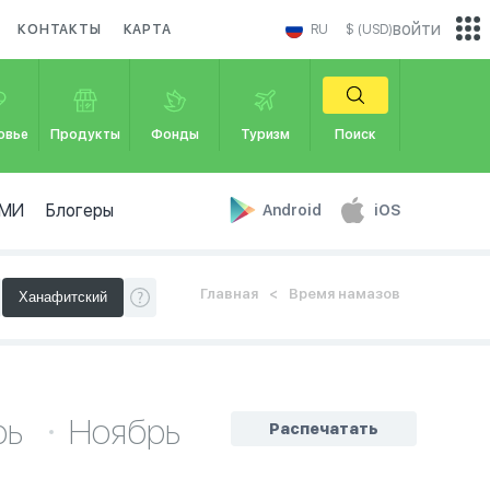
войти
КОНТАКТЫ
КАРТА
RU
$ (USD)
овье
Продукты
Фонды
Туризм
Поиск
МИ
Блогеры
Android
iOS
Главная
Время намазов
рь
Ноябрь
Распечатать