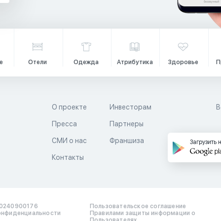
е
Отели
Одежда
Атрибутика
Здоровье
П
О проекте
Инвесторам
В
Пресса
Партнеры
й
СМИ о нас
Франшиза
Загрузить 
Контакты
0240900176
Пользовательское соглашение
онфиденциальности
Правилами защиты информации о
Пользователях