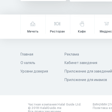
Мечеть
Ресторан
Кафе
Медрес
Главная
Реклама
О халяль
Кабинет заведения
Уровни доверия
Приложение для заведени
Приложение для имамов
Частная компания Halal Guide Ltd.
БИН/ИИН 21
© 2018 HalalGuide.me
Политика к
Все права защищены.