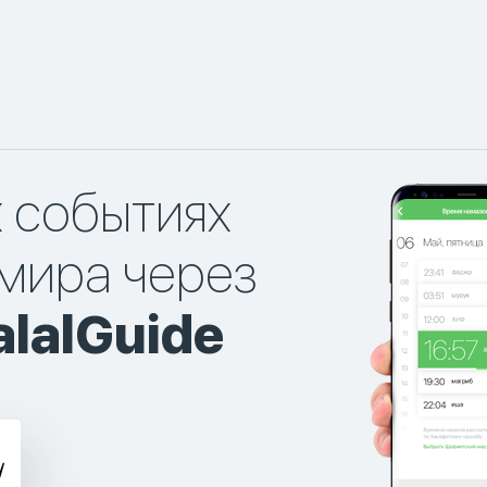
х событиях
мира через
lalGuide