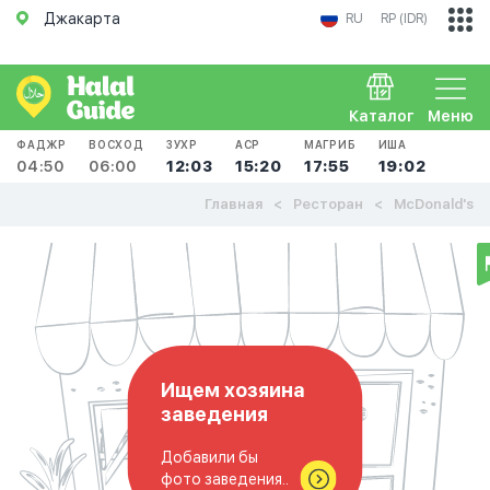
Джакарта
RU
RP (IDR)
Каталог
Меню
ФАДЖР
ВОСХОД
ЗУХР
АСР
МАГРИБ
ИША
04:50
06:00
12:03
15:20
17:55
19:02
Главная
Ресторан
McDonald's
Ищем хозяина
заведения
Добавили бы
фото заведения..