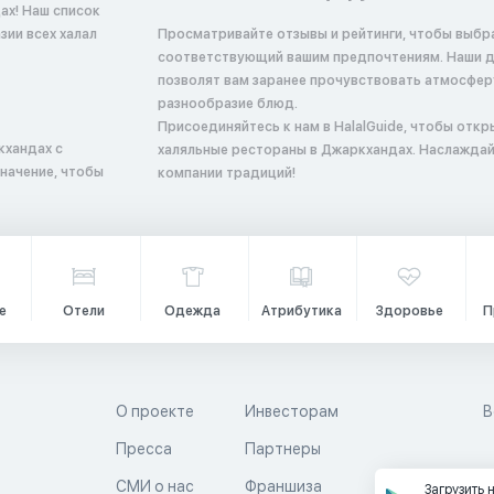
ах! Наш список
ии всех халал
Просматривайте отзывы и рейтинги, чтобы выбр
соответствующий вашим предпочтениям. Наши 
позволят вам заранее прочувствовать атмосфер
разнообразие блюд.
Присоединяйтесь к нам в HalalGuide, чтобы откр
кхандах с
халяльные рестораны в Джаркхандах. Наслаждай
начение, чтобы
компании традиций!
е
Отели
Одежда
Атрибутика
Здоровье
П
О проекте
Инвесторам
В
Пресса
Партнеры
й
СМИ о нас
Франшиза
Загрузить 