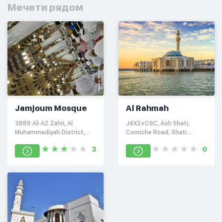
Мечети рядом
Jamjoum Mosque
Al Rahmah
3889 Ali AZ Zahri, Al
J4X2+C9C, Ash Shati,
Muhammadiyah District,
Corniche Road, Shati
Jeddah 23617 7504
District, Saudi Arabia
3
0