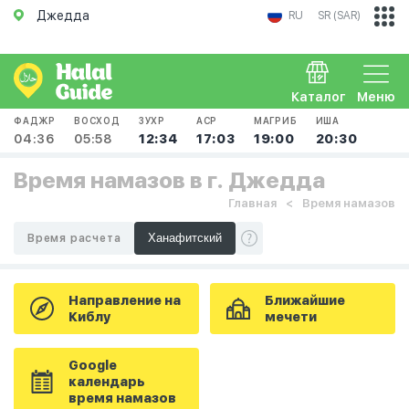
Джедда
RU
SR (SAR)
Каталог
Меню
ФАДЖР
ВОСХОД
ЗУХР
АСР
МАГРИБ
ИША
04:36
05:58
12:34
17:03
19:00
20:30
Время намазов в г. Джедда
Главная
Время намазов
Время расчета
Направление на
Ближайшие
Киблу
мечети
Google
календарь
время намазов