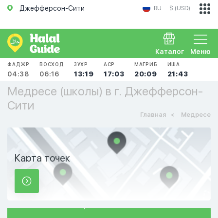
Джефферсон-Сити
RU
$ (USD)
Каталог
Меню
ФАДЖР
ВОСХОД
ЗУХР
АСР
МАГРИБ
ИША
04:38
06:16
13:19
17:03
20:09
21:43
Медресе (школы) в г. Джефферсон-
Сити
Главная
Медресе
Карта точек