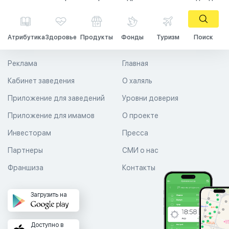
Атрибутика
Здоровье
Продукты
Фонды
Туризм
Поиск
Реклама
Главная
Кабинет заведения
О халяль
Приложение для заведений
Уровни доверия
Приложение для имамов
О проекте
Инвесторам
Пресса
Партнеры
СМИ о нас
Франшиза
Контакты
Загрузить на
Доступно в