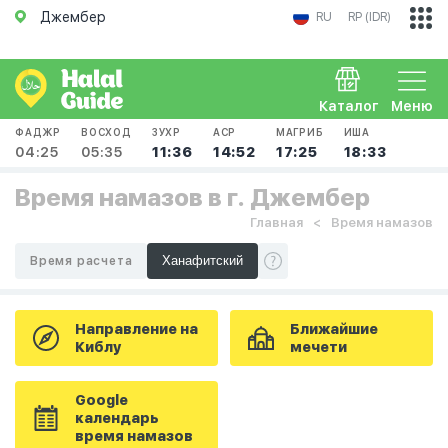
Джембер
RU
RP (IDR)
Каталог
Меню
ФАДЖР
ВОСХОД
ЗУХР
АСР
МАГРИБ
ИША
04:25
05:35
11:36
14:52
17:25
18:33
Время намазов в г. Джембер
Главная
Время намазов
Время расчета
Направление на
Ближайшие
Киблу
мечети
Google
календарь
время намазов