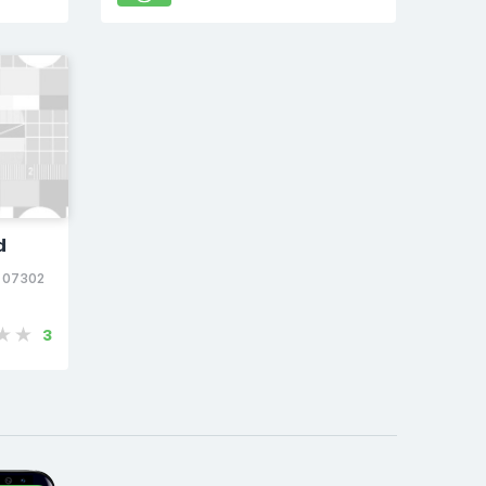
d
J 07302
3