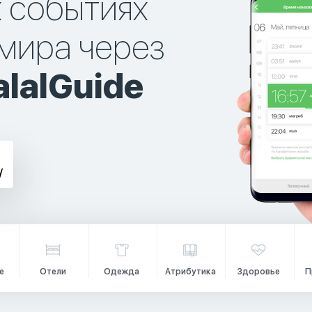
х событиях
мира через
lalGuide
е
Отели
Одежда
Атрибутика
Здоровье
П