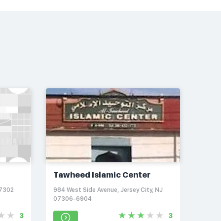
Tawheed Islamic Center
07302
984 West Side Avenue, Jersey City, NJ
07306-6904
3
3