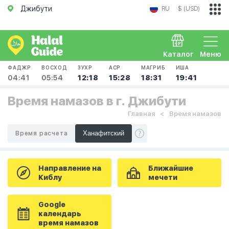
Джибути
RU
$ (USD)
Каталог
Меню
ФАДЖР
ВОСХОД
ЗУХР
АСР
МАГРИБ
ИША
04:41
05:54
12:18
15:28
18:31
19:41
Время намазов в г. Джибути
Главная
Время намазов
Время расчета
Направление на
Ближайшие
Киблу
мечети
Google
календарь
время намазов