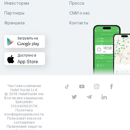
Инвесторам
Пресса
Партнеры
СМИ о нас
Франшиза
Контакты
Загрузить на
Доступно в
App Store
Частная компания
Halal Guide Ltd.
© 2018 HalalGuide.me
Все права защищены.
БИН/ИИН
210240900176
Политика
конфиденциальности
Пользовательское
соглашение
Правилами защиты