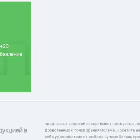
 +20
обавление
.
предлагают широкий ассортимент продуктов, п
дукцией в
дозволенных с точки зрения Ислама. Посетите н
себя удовольствие от выбора лучших Халяль пр