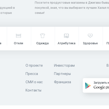
Посетите продуктовые магазины в Джигава быв
дукцией в
покупкой, зная, что вы выбираете лучшие Халал 
 которые
семьи!
е
Отели
Одежда
Атрибутика
Здоровье
П
О проекте
Инвесторам
В
Пресса
Партнеры
й
СМИ о нас
Франшиза
Загрузить 
Контакты