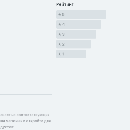
Рейтинг
5
4
3
2
1
олностью соответствующих
аши магазины и откройте для
одуктов!