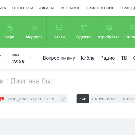
АЗА
НОВОСТИ
АФИША
РЕКЛАМА
ПРИЛОЖЕНИЕ
ПРАЗД
Кафе
Медресе
Отели
Одежда
Атрибутика
Здор
Б
ИША
Вопрос имаму
Кибла
Радио
ТВ
8
19:58
в г.Джигава был
ЗАВЕДЕНИЕ С АЛКОГОЛЕМ
ВСЕ
ПОПУЛЯРНЫЕ
НОВЫ