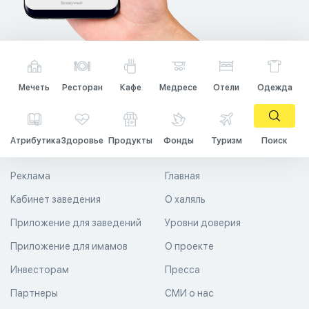
Мечеть
Ресторан
Кафе
Медресе
Отели
Одежда
Атрибутика
Здоровье
Продукты
Фонды
Туризм
Поиск
Реклама
Главная
Кабинет заведения
О халяль
Приложение для заведений
Уровни доверия
Приложение для имамов
О проекте
Инвесторам
Пресса
Партнеры
СМИ о нас