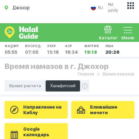
RM
Джохор
RU
(MYR)
Каталог
Меню
ФАДЖР
ВОСХОД
ЗУХР
АСР
МАГРИБ
ИША
05:55
07:05
13:18
16:34
19:18
20:26
Время намазов в г. Джохор
Главная
Время намазов
Время расчета
Направление на
Ближайшие
Киблу
мечети
Google
календарь