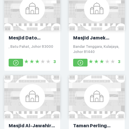
Mesjid Dato
Masjid Jamek
Bentara Luar Batu
Bandar Tenggara
, Batu Pahat, Johor 83000
Bandar Tenggara, Kulaijaya,
Pahat
Johor 81440
3
3
Masjid Al-Jawahir
Taman Perling