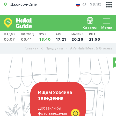
Джонсон-Сити
RU
$ (USD)
Каталог
Меню
ФАДЖР
ВОСХОД
ЗУХР
АСР
МАГРИБ
ИША
05:07
06:41
13:40
17:21
20:26
21:56
Главная
Продукты
Ali's Halal Meat & Grocery
Ищем хозяина
заведения
Добавили бы
фото заведения..