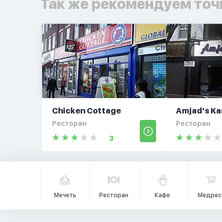
Так же рекомендуем точ
Chicken Cottage
Amjad's Ka
Ресторан
Ресторан
3
Мечеть
Ресторан
Кафе
Медрес