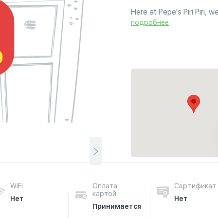
Here at Pepe's Piri Piri, 
delicious chicken dishes.
подробнее
of our food.
WiFi
Оплата
Сертификат
картой
Нет
Нет
Принимается