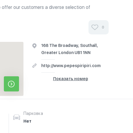
we offer our customers a diverse selection of
 We pride ourselves on the quality and affordability
0
168 The Broadway, Southall,
Greater London UB1 1NN
http://www.pepespiripiri.com
Показать номер
Парковка
Нет