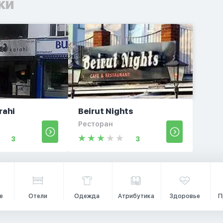
ки
rahi
Beirut Nights
Ресторан
3
3
е
Отели
Одежда
Атрибутика
Здоровье
П