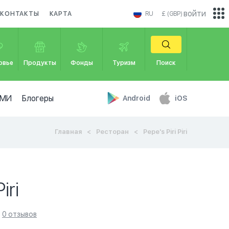
войти
КОНТАКТЫ
КАРТА
RU
£ (GBP)
овье
Продукты
Фонды
Туризм
Поиск
МИ
Блогеры
Android
iOS
Главная
Ресторан
Pepe's Piri Piri
iri
0 отзывов