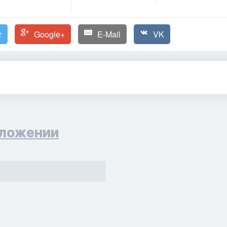
r
Google+
E-Mail
VK
ложении