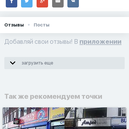
Отзывы
Посты
Добавляй свои отзывы! В
приложении
загрузить еще
Так же рекомендуем точки