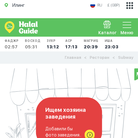
Илинг
RU
£ (GBP)
Каталог
Меню
ФАДЖР
ВОСХОД
ЗУХР
АСР
МАГРИБ
ИША
02:57
05:31
13:12
17:13
20:39
23:03
Главная
Ресторан
Subway
Ищем хозяина
заведения
Добавили бы
фото заведения..