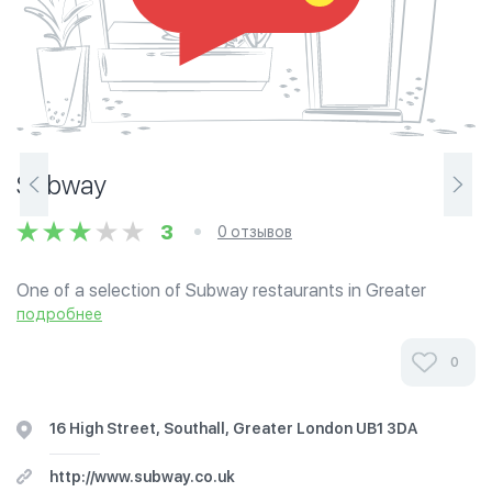
Subway
3
0 отзывов
One of a selection of Subway restaurants in Greater
London offering Halal meats. Offers toasted and cold
подробнее
submarine sandwiches, deli-style sandwiches, salads,
wraps, crisps and freshly baked...
0
16 High Street, Southall, Greater London UB1 3DA
http://www.subway.co.uk