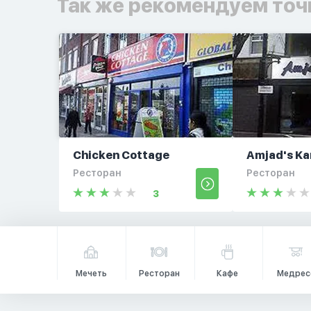
Так же рекомендуем точ
Chicken Cottage
Amjad's Ka
Ресторан
Ресторан
3
Мечеть
Ресторан
Кафе
Медрес