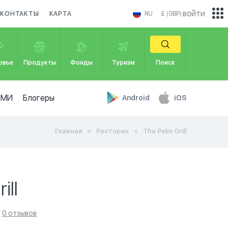
войти
КОНТАКТЫ
КАРТА
RU
£ (GBP)
овье
Продукты
Фонды
Туризм
Поиск
СМИ
Блогеры
Android
iOS
Главная
Ресторан
The Palm Grill
ill
0 отзывов