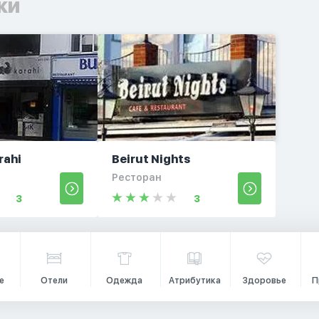
ки
rahi
Beirut Nights
Ресторан
3
3
е
Отели
Одежда
Атрибутика
Здоровье
П