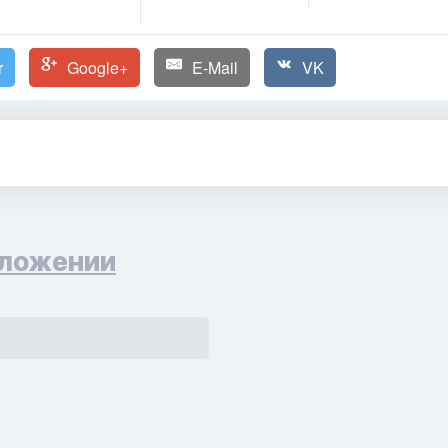
r
Google+
E-Mail
VK
ложении