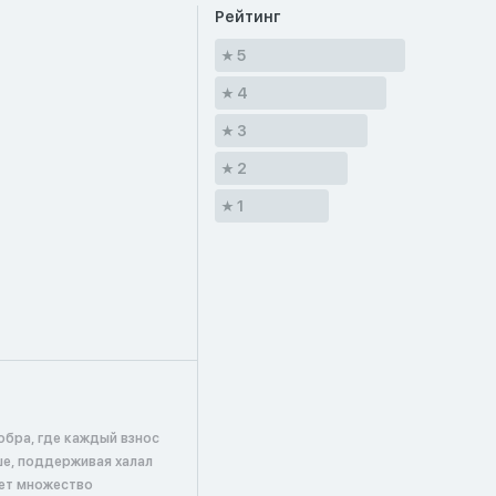
Рейтинг
5
4
3
2
1
обра, где каждый взнос
ше, поддерживая халал
ает множество