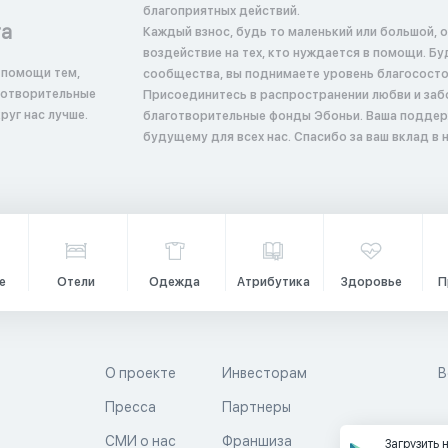
благоприятных действий.
та
Каждый взнос, будь то маленький или большой, 
воздействие на тех, кто нуждается в помощи. Б
 помощи тем,
сообщества, вы поднимаете уровень благосостоян
аготворительные
Присоединитесь в распространении любви и заб
руг нас лучше.
благотворительные фонды Эбоньи. Ваша поддер
будущему для всех нас. Спасибо за ваш вклад в
е
Отели
Одежда
Атрибутика
Здоровье
П
О проекте
Инвесторам
В
Пресса
Партнеры
й
СМИ о нас
Франшиза
Загрузить 