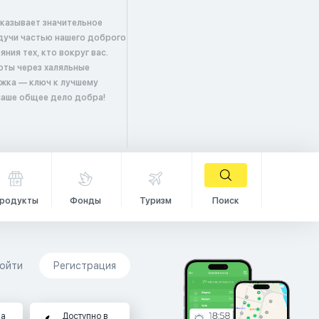
оказывает значительное
удучи частью нашего доброго
ия тех, кто вокруг вас.
оты через халяльные
жка — ключ к лучшему
 наше общее дело добра!
родукты
Фонды
Туризм
Поиск
ойти
Регистрация
на
Доступно в