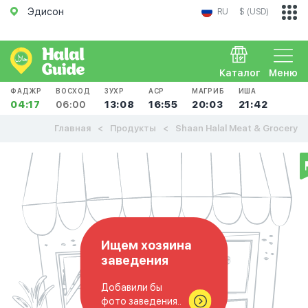
Эдисон
RU
$ (USD)
Каталог
Меню
ФАДЖР
ВОСХОД
ЗУХР
АСР
МАГРИБ
ИША
04:17
06:00
13:08
16:55
20:03
21:42
Главная
Продукты
Shaan Halal Meat & Grocery
Ищем хозяина
заведения
Добавили бы
фото заведения..