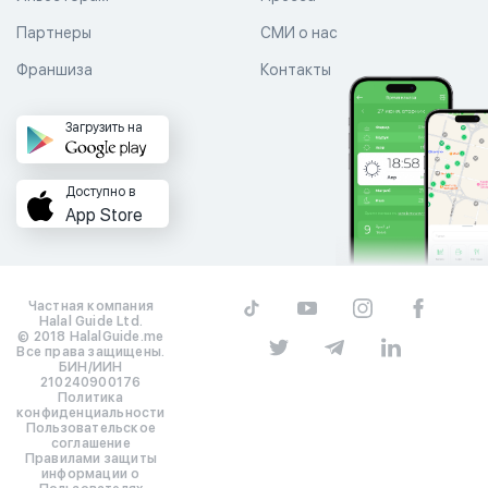
Партнеры
СМИ о нас
Франшиза
Контакты
Загрузить на
Доступно в
App Store
Частная компания
Halal Guide Ltd.
© 2018 HalalGuide.me
Все права защищены.
БИН/ИИН
210240900176
Политика
конфиденциальности
Пользовательское
соглашение
Правилами защиты
информации о