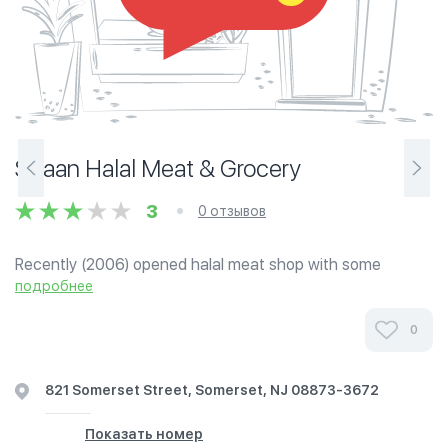
Shaan Halal Meat & Grocery
3
0 отзывов
Recently (2006) opened halal meat shop with some
groceries.
подробнее
0
821 Somerset Street, Somerset, NJ 08873-3672
Показать номер