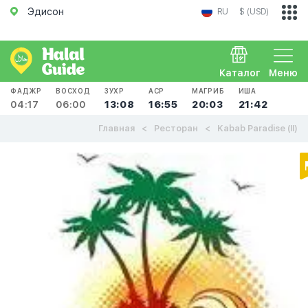
Эдисон
RU
$ (USD)
Каталог
Меню
ФАДЖР
ВОСХОД
ЗУХР
АСР
МАГРИБ
ИША
04:17
06:00
13:08
16:55
20:03
21:42
Главная
Ресторан
Kabab Paradise (II)