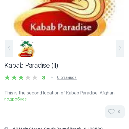
Kabab Paradise (II)
3
0 отзывов
This is the second location of Kabab Paradise. Afghani
Kababs, Gyros, Burgers etc. Nice food, very economical,
подробнее
very friendly staff, decent ambience.
0