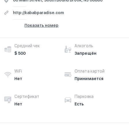
60 Main Street, South Bound Brook, NJ 08880
http://kababparadise.com
Показать номер
Средний чек
Алкоголь
$ 500
Запрещён
WiFi
Оплата картой
Нет
Принимается
Сертификат
Парковка
Нет
Есть