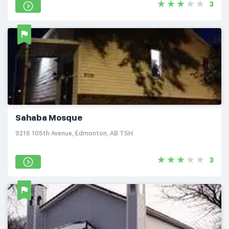
3
Sahaba Mosque
9216 105th Avenue, Edmonton, AB T5H
3