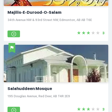
Majilis-E-Durood-O-Salam
34th Avenue NW & 93rd Street NW, Edmonton, AB AB T6E
3
Salahuddeen Mosque
195 Douglas Avenue, Red Deer, AB T4R 2E9
3