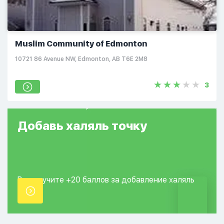
Muslim Community of Edmonton
10721 86 Avenue NW, Edmonton, AB T6E 2M8
3
Добавь
халяль
точку
Вы получите +20
баллов за добавление
халяль
точки.