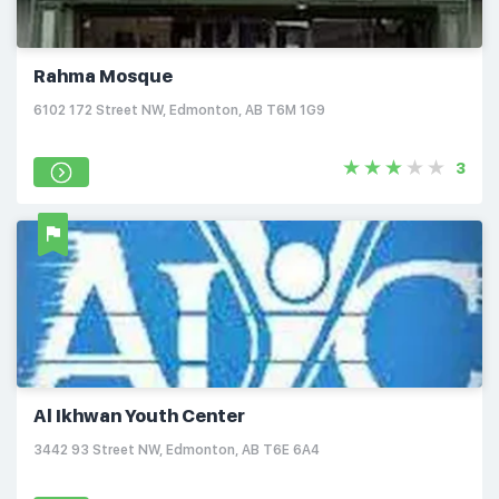
Rahma Mosque
6102 172 Street NW, Edmonton, AB T6M 1G9
3
Al Ikhwan Youth Center
3442 93 Street NW, Edmonton, AB T6E 6A4