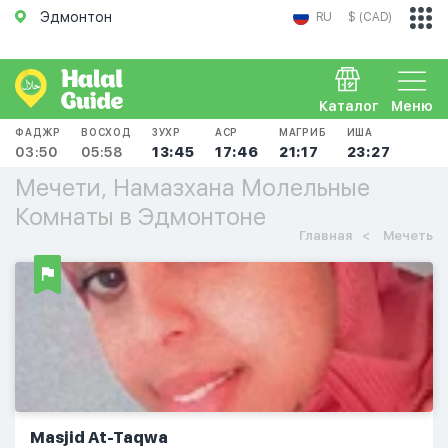
Эдмонтон
RU
$ (CAD)
Каталог
Меню
ФАДЖР
ВОСХОД
ЗУХР
АСР
МАГРИБ
ИША
03:50
05:58
13:45
17:46
21:17
23:27
Мечети, Намазхана Молельные
Комнаты в Эдмонтоне
Главная
Мечеть
Masjid At-Taqwa