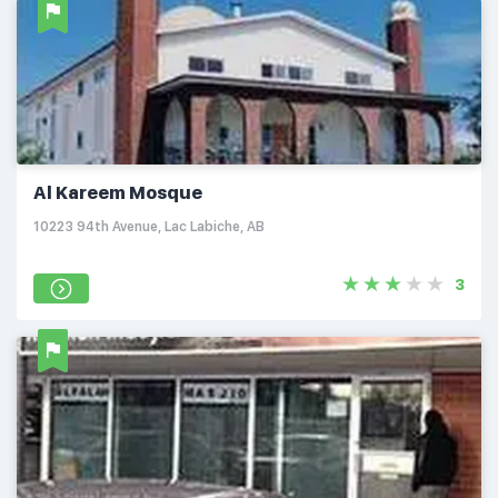
Al Kareem Mosque
10223 94th Avenue, Lac Labiche, AB
3