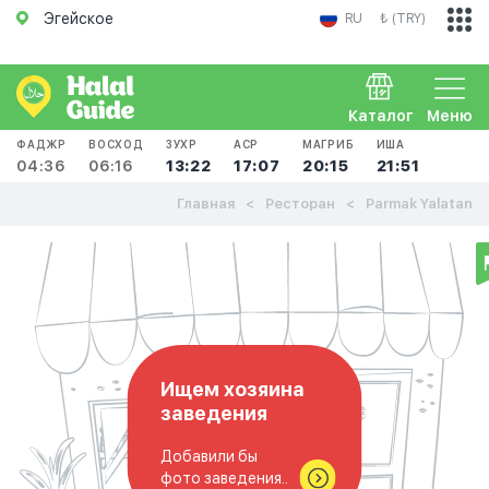
Эгейское
RU
₺ (TRY)
Каталог
Меню
ФАДЖР
ВОСХОД
ЗУХР
АСР
МАГРИБ
ИША
04:36
06:16
13:22
17:07
20:15
21:51
Главная
Ресторан
Parmak Yalatan
Ищем хозяина
заведения
Добавили бы
фото заведения..