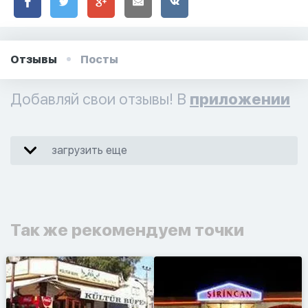
Отзывы
Посты
Добавляй свои отзывы! В
приложении
загрузить еще
Так же рекомендуем точки