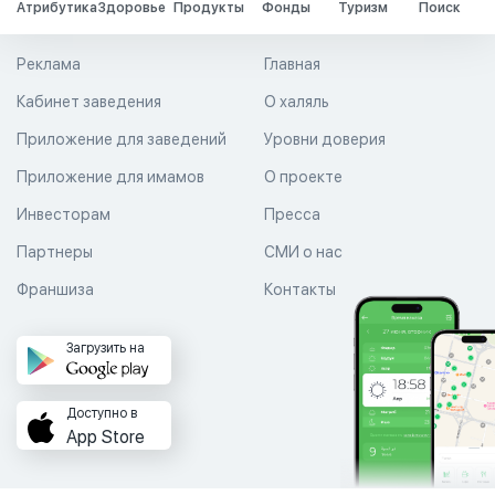
Атрибутика
Здоровье
Продукты
Фонды
Туризм
Поиск
Реклама
Главная
Кабинет заведения
О халяль
Приложение для заведений
Уровни доверия
Приложение для имамов
О проекте
Инвесторам
Пресса
Партнеры
СМИ о нас
Франшиза
Контакты
Загрузить на
Доступно в
App Store