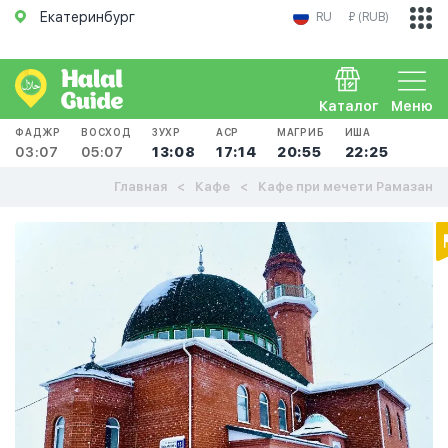
Екатеринбург
RU
₽ (RUB)
Каталог
Меню
ФАДЖР
ВОСХОД
ЗУХР
АСР
МАГРИБ
ИША
03:07
05:07
13:08
17:14
20:55
22:25
Главная
Кафе
Кафе при мечети Рамазан