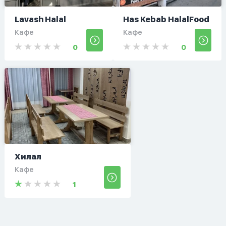
Lavash Halal
Has Kebab HalalFood
Кафе
Кафе
0
0
Хилал
Кафе
1