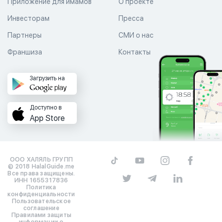
Приложение для имамов
О проекте
Инвесторам
Пресса
Партнеры
СМИ о нас
Франшиза
Контакты
Загрузить на
Доступно в
App Store
ООО ХАЛЯЛЬ ГРУПП
© 2018 HalalGuide.me
Все права защищены.
ИНН 1655317836
Политика
конфиденциальности
Пользовательское
соглашение
Правилами защиты
информации о