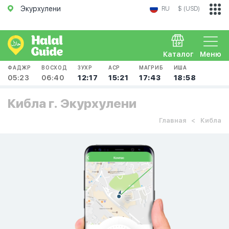
Экурхулени
RU
$ (USD)
Каталог
Меню
ФАДЖР
ВОСХОД
ЗУХР
АСР
МАГРИБ
ИША
05:23
06:40
12:17
15:21
17:43
18:58
Кибла г. Экурхулени
Главная
Кибла