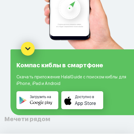
Компас киблы в смартфоне
Скачать приложение HalalGuide с поиском киблы для
iPhone, iPad и Android
Загрузить на
Доступно в
App Store
Мечети рядом