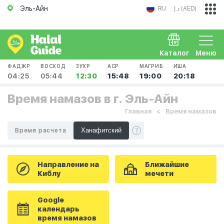
Эль-Айн
RU
د.إ (AED)
Каталог
Меню
ФАДЖР
ВОСХОД
ЗУХР
АСР
МАГРИБ
ИША
04:25
05:44
12:30
15:48
19:00
20:18
Время намазов в г. Эль-Айн
Главная
Время намазов
Время расчета
Направление на
Ближайшие
Киблу
мечети
Google
календарь
время намазов