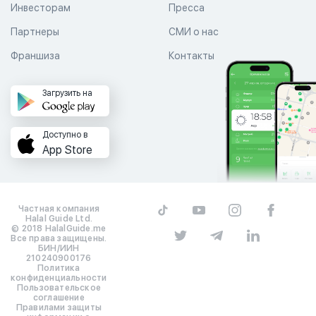
Инвесторам
Пресса
Партнеры
СМИ о нас
Франшиза
Контакты
Загрузить на
Доступно в
App Store
Частная компания
Halal Guide Ltd.
© 2018 HalalGuide.me
Все права защищены.
БИН/ИИН
210240900176
Политика
конфиденциальности
Пользовательское
соглашение
Правилами защиты