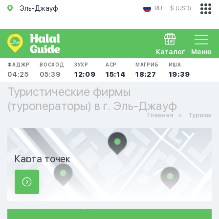
Эль-Джауф
RU
$ (USD)
Каталог
Меню
ФАДЖР
ВОСХОД
ЗУХР
АСР
МАГРИБ
ИША
04:25
05:39
12:09
15:14
18:27
19:39
Туристические фирмы
(туроператоры) в г. Эль-Джауф
Главная
Туризм
Карта точек