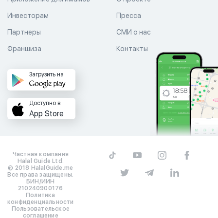
Инвесторам
Пресса
Партнеры
СМИ о нас
Франшиза
Контакты
Загрузить на
Доступно в
App Store
Частная компания
Halal Guide Ltd.
© 2018 HalalGuide.me
Все права защищены.
БИН/ИИН
210240900176
Политика
конфиденциальности
Пользовательское
соглашение