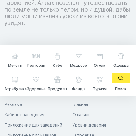
гармонией. Аллах повелел путешествовать
по земле не только телом, но и душой, дабы
люди могли извлечь уроки из всего, что они
увидят.
Мечеть
Ресторан
Кафе
Медресе
Отели
Одежда
Атрибутика
Здоровье
Продукты
Фонды
Туризм
Поиск
Реклама
Главная
Кабинет заведения
О халяль
Приложение для заведений
Уровни доверия
Приложение для имамов
О проекте