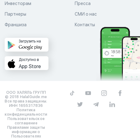
Инвесторам
Пресса
Партнеры
СМИ о нас
Франшиза
Контакты
Загрузить на
Доступно в
App Store
ООО ХАЛЯЛЬ ГРУПП
© 2018 HalalGuide.me
Все права защищены.
ИНН 1655317836
Политика
конфиденциальности
Пользовательское
соглашение
Правилами защиты
информации о
Пользователях