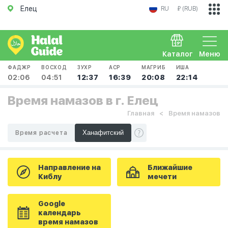
Елец
RU
₽ (RUB)
Каталог
Меню
ФАДЖР
ВОСХОД
ЗУХР
АСР
МАГРИБ
ИША
02:06
04:51
12:37
16:39
20:08
22:14
Время намазов в г. Елец
Главная
Время намазов
Время расчета
Направление на
Ближайшие
Киблу
мечети
Google
календарь
время намазов