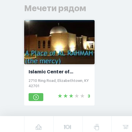
Мечети рядом
Islamic Center of
Elizabethtown
2710 Ring Road, Elizabethtown, KY
42701
3