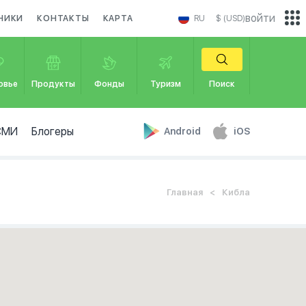
войти
НИКИ
КОНТАКТЫ
КАРТА
RU
$ (USD)
овье
Продукты
Фонды
Туризм
Поиск
СМИ
Блогеры
Android
iOS
Главная
Кибла