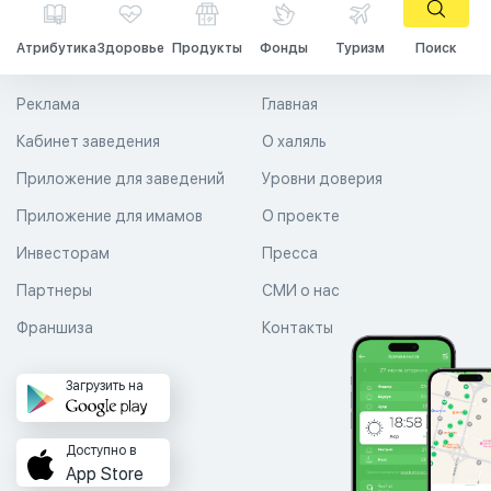
Атрибутика
Здоровье
Продукты
Фонды
Туризм
Поиск
Реклама
Главная
Кабинет заведения
О халяль
Приложение для заведений
Уровни доверия
Приложение для имамов
О проекте
Инвесторам
Пресса
Партнеры
СМИ о нас
Франшиза
Контакты
Загрузить на
Доступно в
App Store