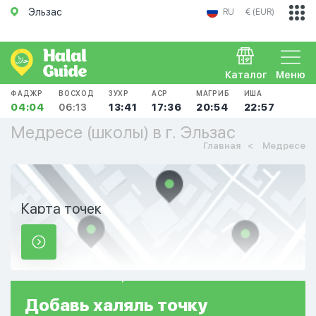
Эльзас
RU
€ (EUR)
Каталог
Меню
ФАДЖР
ВОСХОД
ЗУХР
АСР
МАГРИБ
ИША
04:04
06:13
13:41
17:36
20:54
22:57
Медресе (школы) в г. Эльзас
Главная
Медресе
Карта точек
Добавь
халяль
точку