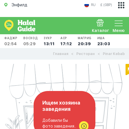
Энфилд
RU
£ (GBP)
Каталог
Меню
ФАДЖР
ВОСХОД
ЗУХР
АСР
МАГРИБ
ИША
02:54
05:29
13:11
17:12
20:39
23:03
Главная
Ресторан
Pinar Kebab
Ищем хозяина
заведения
Добавили бы
фото заведения..