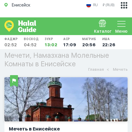
Енисейск
RU
₽ (RUB)
Каталог
Меню
ФАДЖР
ВОСХОД
ЗУХР
АСР
МАГРИБ
ИША
02:52
04:52
13:02
17:09
20:56
22:26
Мечети, Намазхана Молельные
Комнаты в Енисейске
Главная
Мечеть
Мечеть в Енисейске