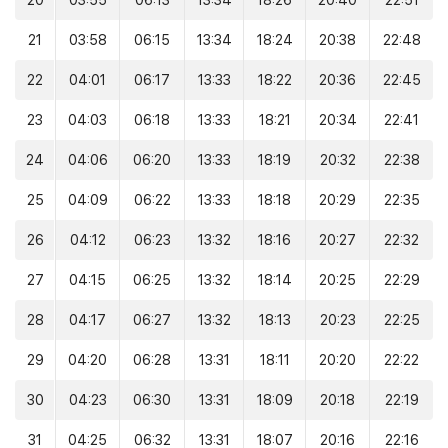
20
03:55
06:13
13:34
18:26
20:40
22:51
21
03:58
06:15
13:34
18:24
20:38
22:48
22
04:01
06:17
13:33
18:22
20:36
22:45
23
04:03
06:18
13:33
18:21
20:34
22:41
24
04:06
06:20
13:33
18:19
20:32
22:38
25
04:09
06:22
13:33
18:18
20:29
22:35
26
04:12
06:23
13:32
18:16
20:27
22:32
27
04:15
06:25
13:32
18:14
20:25
22:29
28
04:17
06:27
13:32
18:13
20:23
22:25
29
04:20
06:28
13:31
18:11
20:20
22:22
30
04:23
06:30
13:31
18:09
20:18
22:19
31
04:25
06:32
13:31
18:07
20:16
22:16