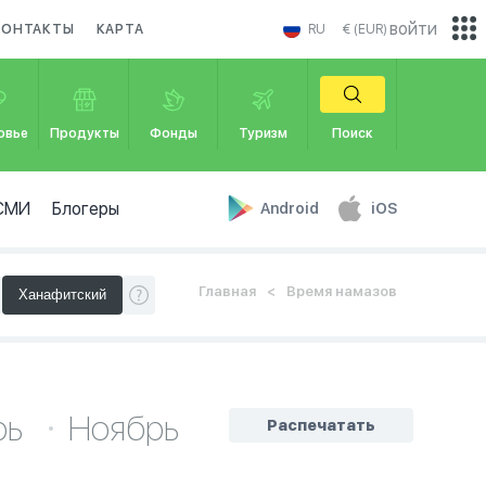
войти
КОНТАКТЫ
КАРТА
RU
€ (EUR)
овье
Продукты
Фонды
Туризм
Поиск
СМИ
Блогеры
Android
iOS
Главная
Время намазов
рь
Ноябрь
Распечатать