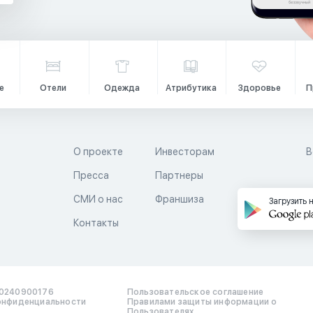
е
Отели
Одежда
Атрибутика
Здоровье
П
О проекте
Инвесторам
В
Пресса
Партнеры
й
СМИ о нас
Франшиза
Загрузить 
Контакты
0240900176
Пользовательское соглашение
онфиденциальности
Правилами защиты информации о
Пользователях