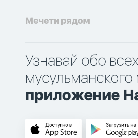
Мечети рядом
Узнавай обо все
мусульманского 
приложение Ha
Доступно в
Загрузить на