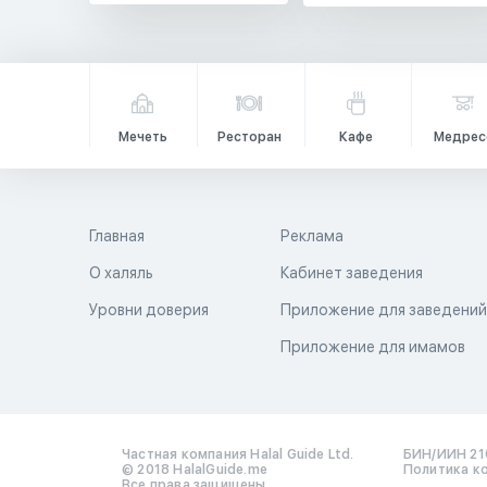
Мечеть
Ресторан
Кафе
Медрес
Главная
Реклама
О халяль
Кабинет заведения
Уровни доверия
Приложение для заведени
Приложение для имамов
Частная компания Halal Guide Ltd.
БИН/ИИН 21
© 2018 HalalGuide.me
Политика к
Все права защищены.