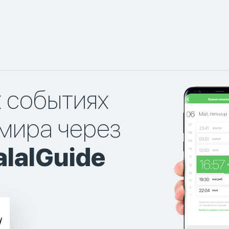
х событиях
мира через
lalGuide