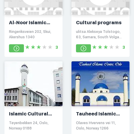
Al-Noor Islamic
Cultural programs
Centre
Ringeriksveien 202, Skui,
ulitsa Alekseya Tolstogo,
Akershus 1340
63, Samara, South Volga
443099
3
3
Islamic Cultural
Tauheed Islamic
Centre
Centre
Tøyenbekken 24, Oslo,
Olaves Hvervens vei 11,
Norway 0188
Oslo, Norway 1266