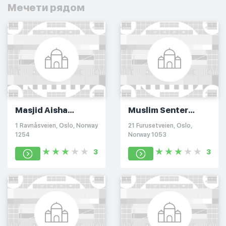
Мечети рядом
Masjid Aisha
Muslim Senter
Holmlia
Furuset
1 Ravnåsveien, Oslo, Norway
21 Furusetveien, Oslo,
1254
Norway 1053
3
3