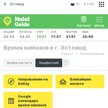
Эстланд
RU
$ (USD)
Каталог
Меню
ФАДЖР
ВОСХОД
ЗУХР
АСР
МАГРИБ
ИША
02:34
04:35
13:21
17:37
21:51
23:45
Время намазов в г. Эстланд
Главная
Время намазов
Время расчета
Направление на
Ближайшие
Киблу
мечети
Google
календарь
время намазов