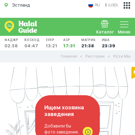
Эстланд
RU
$ (USD)
Каталог
Меню
ФАДЖР
ВОСХОД
ЗУХР
АСР
МАГРИБ
ИША
02:38
04:47
13:21
17:31
21:38
23:39
Главная
Ресторан
Pizza Mia
Ищем хозяина
заведения
Добавили бы
фото заведения..