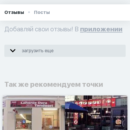
Отзывы
Посты
Добавляй свои отзывы! В
приложении
загрузить еще
Так же рекомендуем точки