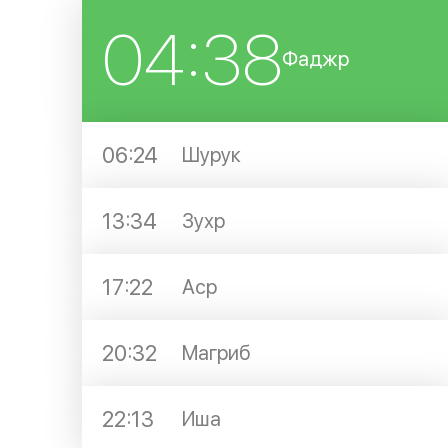
04:38
Фаджр
06:24
Шурук
13:34
Зухр
17:22
Аср
20:32
Магриб
22:13
Иша