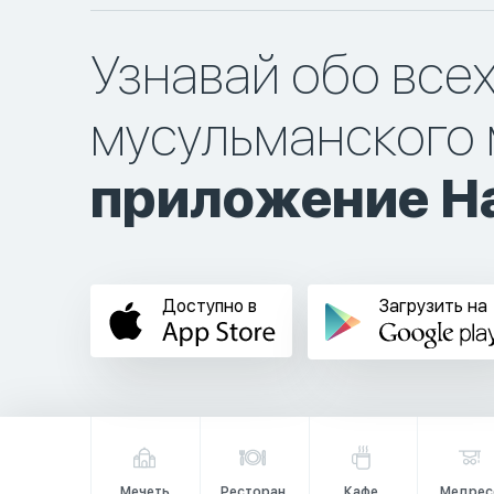
Узнавай обо все
мусульманского 
приложение Ha
Доступно в
Загрузить на
Мечеть
Ресторан
Кафе
Медрес