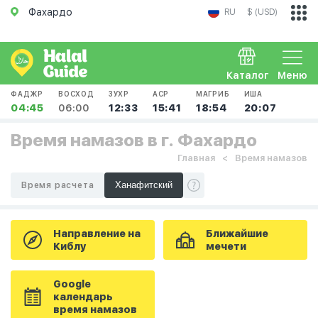
Фахардо
RU
$ (USD)
Каталог
Меню
ФАДЖР
ВОСХОД
ЗУХР
АСР
МАГРИБ
ИША
04:45
06:00
12:33
15:41
18:54
20:07
Время намазов в г. Фахардо
Главная
Время намазов
Время расчета
Направление на
Ближайшие
Киблу
мечети
Google
календарь
время намазов