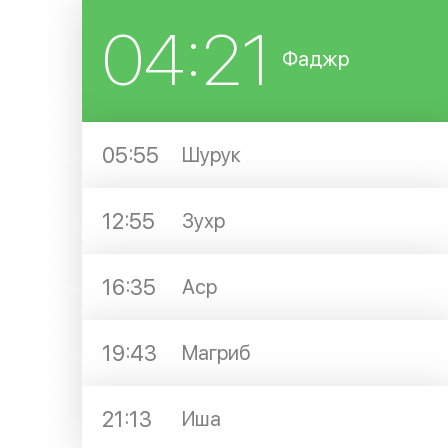
04:21
Фаджр
05:55
Шурук
12:55
Зухр
16:35
Аср
19:43
Магриб
21:13
Иша