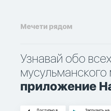
Мечети рядом
Узнавай обо все
мусульманского 
приложение Ha
Доступно в
Загрузить на