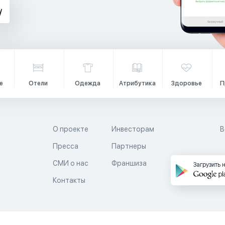
е
Отели
Одежда
Атрибутика
Здоровье
П
О проекте
Инвесторам
В
Пресса
Партнеры
й
СМИ о нас
Франшиза
Загрузить 
Контакты