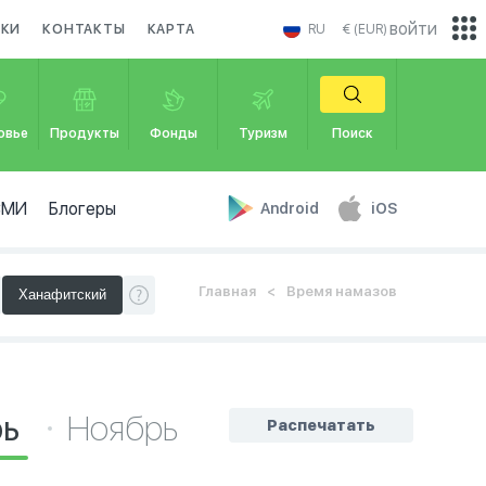
войти
ИКИ
КОНТАКТЫ
КАРТА
RU
€ (EUR)
овье
Продукты
Фонды
Туризм
Поиск
СМИ
Блогеры
Android
iOS
Главная
Время намазов
рь
Ноябрь
Распечатать