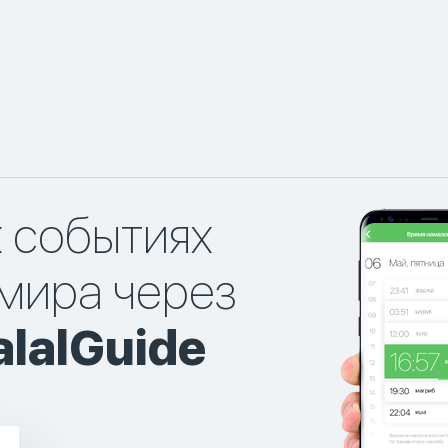
х событиях
мира через
lalGuide