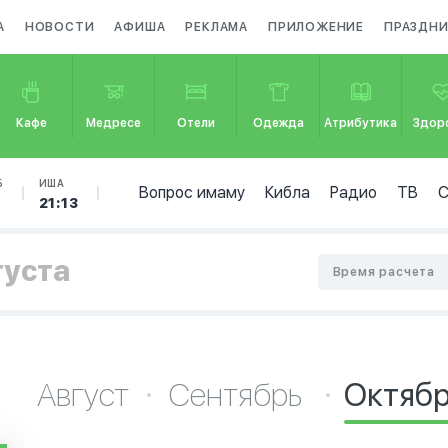
А
НОВОСТИ
АФИША
РЕКЛАМА
ПРИЛОЖЕНИЕ
ПРАЗДН
Кафе
Медресе
Отели
Одежда
Атрибутика
Здор
Б
ИША
Вопрос имаму
Кибла
Радио
ТВ
21:13
густа
Время расчета
Август
Сентябрь
Октяб