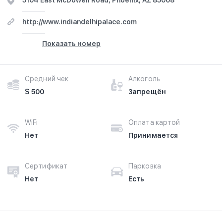
5104 East McDowell Road, Phoenix, AZ 85008
http://www.indiandelhipalace.com
Показать номер
Средний чек
Алкоголь
$ 500
Запрещён
WiFi
Оплата картой
Нет
Принимается
Сертификат
Парковка
Нет
Есть