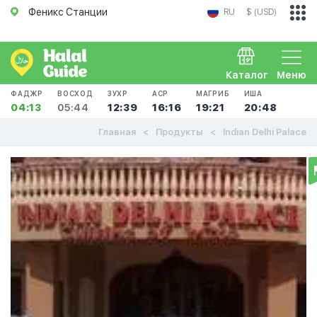
Феникс Станции
RU
$ (USD)
Каталог
Меню
ФАДЖР
ВОСХОД
ЗУХР
АСР
МАГРИБ
ИША
04:13
05:44
12:39
16:16
19:21
20:48
Главная
Продукты
Indian Delhi Palace