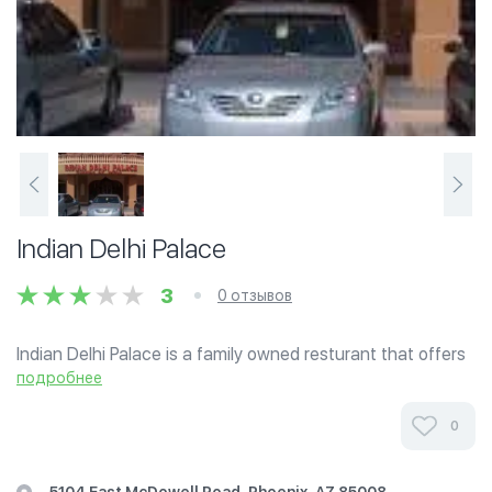
Indian Delhi Palace
3
0 отзывов
Indian Delhi Palace is a family owned resturant that offers
authentic delicacies of Indian Cuisine.
подробнее
0