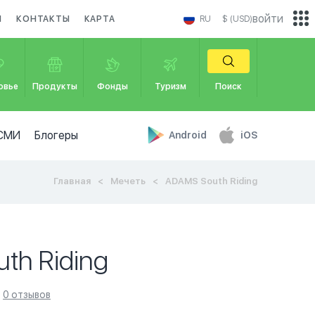
войти
И
КОНТАКТЫ
КАРТА
RU
$ (USD)
овье
Продукты
Фонды
Туризм
Поиск
СМИ
Блогеры
Android
iOS
Главная
Мечеть
ADAMS South Riding
th Riding
0 отзывов