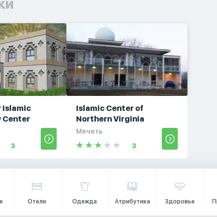
ки
 Islamic
Islamic Center of
 Center
Northern Virginia
Мечеть
3
3
е
Отели
Одежда
Атрибутика
Здоровье
П