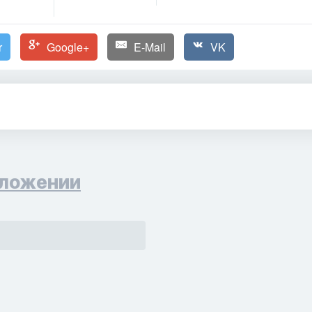
r
Google+
E-Mail
VK
ложении