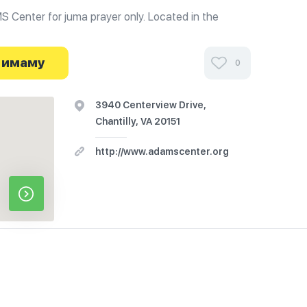
S Center for juma prayer only. Located in the
ase contact ADAMS volunteers/staff if you need
 contact the hotel staff.
 имаму
0
ми посетителей ADAMS South Riding в г.Фэрфакс
йте о часах работы. Ваше духовное путешествие
3940 Centerview Drive,
Chantilly, VA 20151
http://www.adamscenter.org