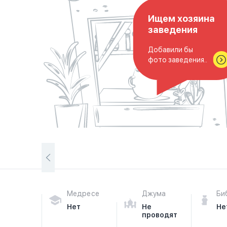
Ищем хозяина
заведения
Добавили бы
фото заведения..
Медресе
Джума
Би
Нет
Не
Не
проводят