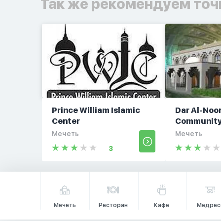
Так же рекомендуем точ
Prince William Islamic
Dar Al-Noor
Center
Community
Мечеть
Мечеть
3
Мечеть
Ресторан
Кафе
Медрес