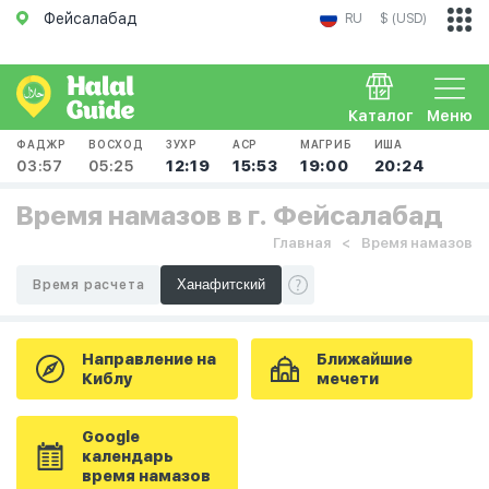
Фейсалабад
RU
$ (USD)
Каталог
Меню
ФАДЖР
ВОСХОД
ЗУХР
АСР
МАГРИБ
ИША
03:57
05:25
12:19
15:53
19:00
20:24
Время намазов в г. Фейсалабад
Главная
Время намазов
Время расчета
Направление на
Ближайшие
Киблу
мечети
Google
календарь
время намазов