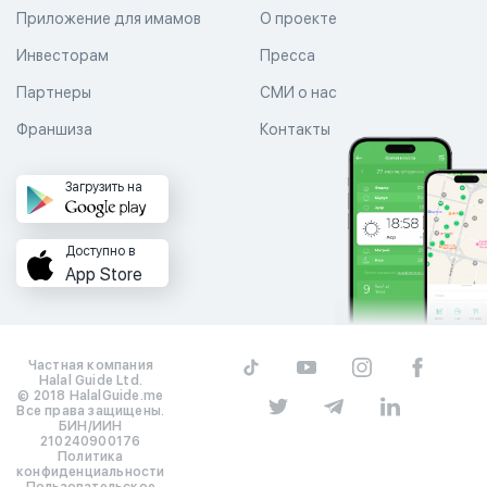
Приложение для имамов
О проекте
Инвесторам
Пресса
Партнеры
СМИ о нас
Франшиза
Контакты
Загрузить на
Доступно в
App Store
Частная компания
Halal Guide Ltd.
© 2018 HalalGuide.me
Все права защищены.
БИН/ИИН
210240900176
Политика
конфиденциальности