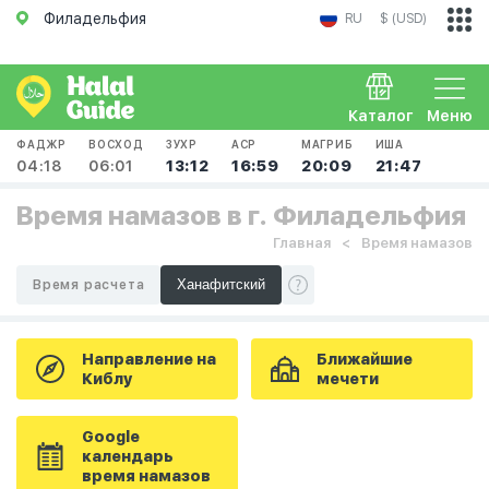
Филадельфия
RU
$ (USD)
Каталог
Меню
ФАДЖР
ВОСХОД
ЗУХР
АСР
МАГРИБ
ИША
04:18
06:01
13:12
16:59
20:09
21:47
Время намазов в г. Филадельфия
Главная
Время намазов
Время расчета
Направление на
Ближайшие
Киблу
мечети
Google
календарь
время намазов