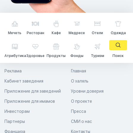
Мечеть
Ресторан
Кафе
Медресе
Отели
Одежда
Атрибутика
Здоровье
Продукты
Фонды
Туризм
Поиск
Реклама
Главная
Кабинет заведения
О халяль
Приложение для заведений
Уровни доверия
Приложение для имамов
О проекте
Инвесторам
Пресса
Партнеры
СМИ о нас
Франшиза
Контакты