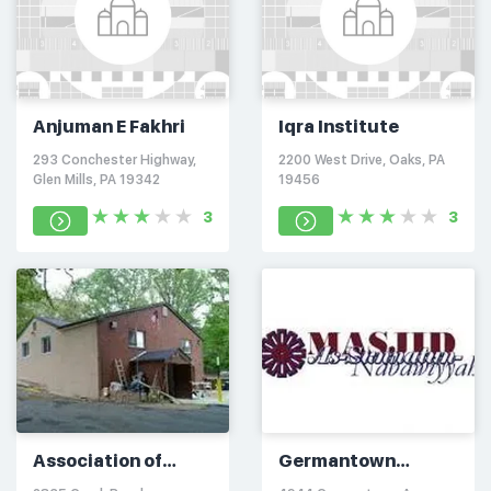
Anjuman E Fakhri
Iqra Institute
293 Conchester Highway,
2200 West Drive, Oaks, PA
Glen Mills, PA 19342
19456
3
3
Association of
Germantown
Bosniaks of
Masjid