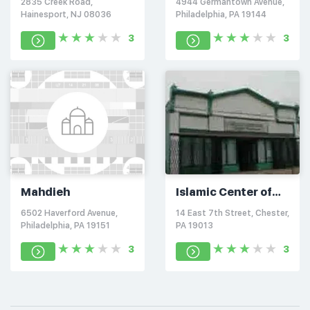
2835 Creek Road,
4944 Germantown Avenue,
Delaware Valley-
Hainesport, NJ 08036
Philadelphia, PA 19144
Philadelphia
3
3
Mahdieh
Islamic Center of
Chester
6502 Haverford Avenue,
14 East 7th Street, Chester,
Philadelphia, PA 19151
PA 19013
3
3