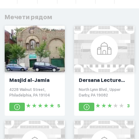
Мечети рядом
Masjid al-Jamia
Dersana Lecture
House
4228 Walnut Street,
North Lynn Blvd., Upper
Philadelphia, PA 19104
Darby, PA 19082
5
3