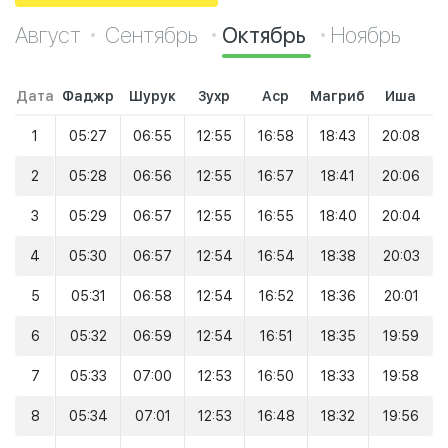
Август
Сентябрь
Октябрь
Ноябрь
Дата
Фаджр
Шурук
Зухр
Аср
Магриб
Иша
1
05:27
06:55
12:55
16:58
18:43
20:08
2
05:28
06:56
12:55
16:57
18:41
20:06
3
05:29
06:57
12:55
16:55
18:40
20:04
4
05:30
06:57
12:54
16:54
18:38
20:03
5
05:31
06:58
12:54
16:52
18:36
20:01
6
05:32
06:59
12:54
16:51
18:35
19:59
7
05:33
07:00
12:53
16:50
18:33
19:58
8
05:34
07:01
12:53
16:48
18:32
19:56