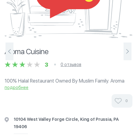
Aroma Cuisine
3
0 отзывов
100% Halal Restaurant Owned By Muslim Family. Aroma
Mediterranean Cuisine is near the King of Prussia Mall,
подробнее
technically by the Valley Forge Convention Center. They
are an American/Mediterranean...
0
10104 West Valley Forge Circle, King of Prussia, PA
19406