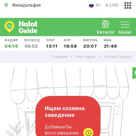
Филадельфия
RU
$ (USD)
Каталог
Меню
ФАДЖР
ВОСХОД
ЗУХР
АСР
МАГРИБ
ИША
04:19
06:02
13:11
16:58
20:07
21:46
Главная
Ресторан
Aroma Cuisine
Ищем хозяина
заведения
Добавили бы
фото заведения..