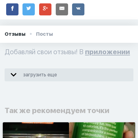
Отзывы
Посты
Добавляй свои отзывы! В
приложении
загрузить еще
Так же рекомендуем точки