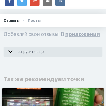
Отзывы
Посты
Добавляй свои отзывы! В
приложении
загрузить еще
Так же рекомендуем точки