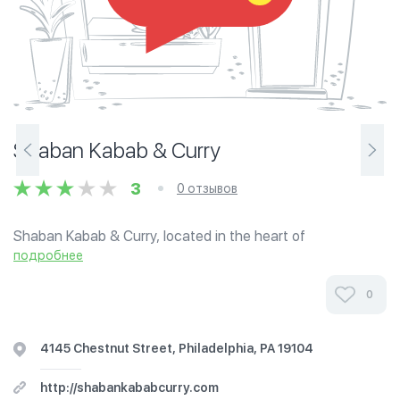
Shaban Kabab & Curry
3
0 отзывов
Shaban Kabab & Curry, located in the heart of
Philadelphia, caters to all your primary food needs.
подробнее
Designed to serve the most delectable South Asian
dishes, Shaban restaurant prepares each entrée...
0
4145 Chestnut Street, Philadelphia, PA 19104
http://shabankababcurry.com