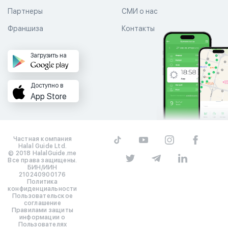
Партнеры
СМИ о нас
Франшиза
Контакты
Загрузить на
Доступно в
App Store
Частная компания
Halal Guide Ltd.
© 2018 HalalGuide.me
Все права защищены.
БИН/ИИН
210240900176
Политика
конфиденциальности
Пользовательское
соглашение
Правилами защиты
информации о
Пользователях