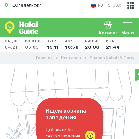
Филадельфия
RU
$ (USD)
Каталог
Меню
ФАДЖР
ВОСХОД
ЗУХР
АСР
МАГРИБ
ИША
04:21
06:03
13:11
16:58
20:06
21:44
Главная
Ресторан
Shaban Kabab & Curry
Ищем хозяина
заведения
Добавили бы
фото заведения..