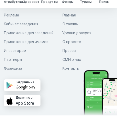
Атрибутика
Здоровье
Продукты
Фонды
Туризм
Поиск
Реклама
Главная
Кабинет заведения
О халяль
Приложение для заведений
Уровни доверия
Приложение для имамов
О проекте
Инвесторам
Пресса
Партнеры
СМИ о нас
Франшиза
Контакты
Загрузить на
Доступно в
App Store