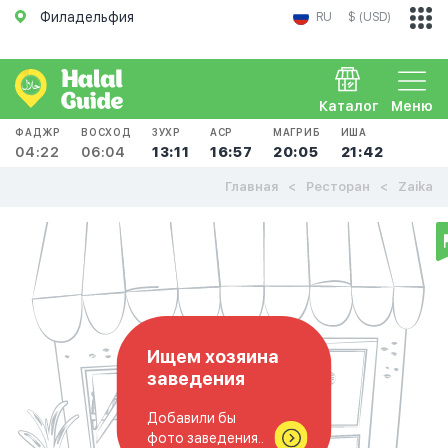
Филадельфия
RU
$ (USD)
Каталог
Меню
ФАДЖР
ВОСХОД
ЗУХР
АСР
МАГРИБ
ИША
04:22
06:04
13:11
16:57
20:05
21:42
Главная
Ресторан
Zaika
Ищем хозяина
заведения
Добавили бы
фото заведения..