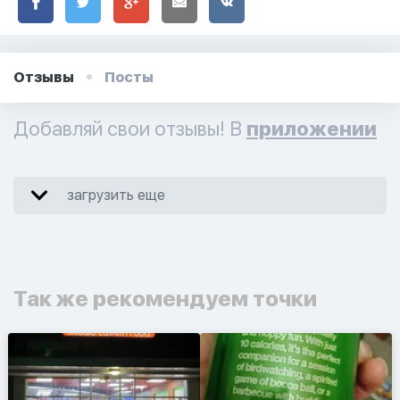
Отзывы
Посты
Добавляй свои отзывы! В
приложении
загрузить еще
Так же рекомендуем точки