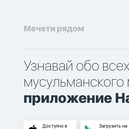
Мечети рядом
Узнавай обо все
мусульманского 
приложение Ha
Доступно в
Загрузить на