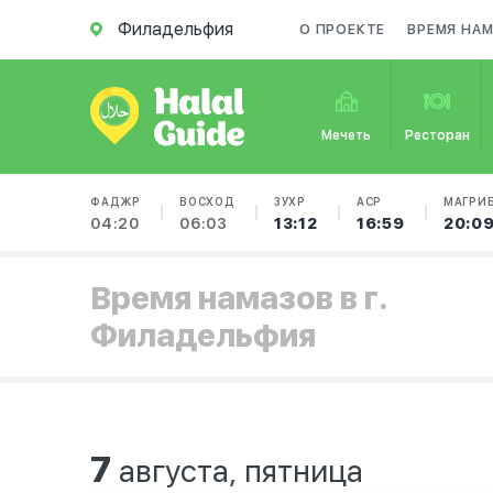
Филадельфия
О ПРОЕКТЕ
ВРЕМЯ НАМ
Мечеть
Ресторан
ФАДЖР
ВОСХОД
ЗУХР
АСР
МАГРИ
04:20
06:03
13:12
16:59
20:0
Время намазов в г.
Филадельфия
7
августа, пятница