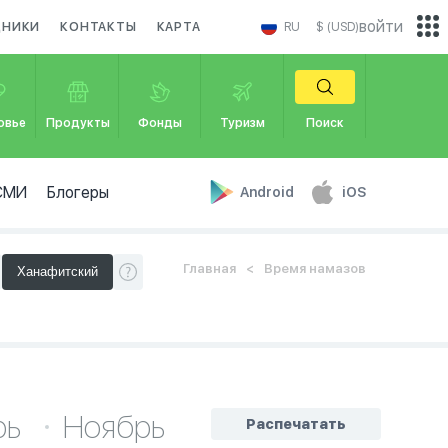
войти
ДНИКИ
КОНТАКТЫ
КАРТА
RU
$ (USD)
овье
Продукты
Фонды
Туризм
Поиск
СМИ
Блогеры
Android
iOS
Главная
Время намазов
рь
Ноябрь
Распечатать