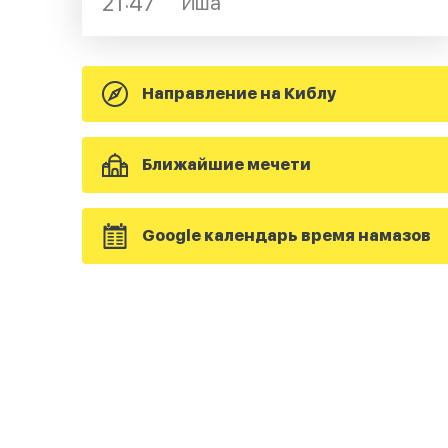
21:47
Иша
Направление на Киблу
Ближайшие мечети
Google календарь время намазов