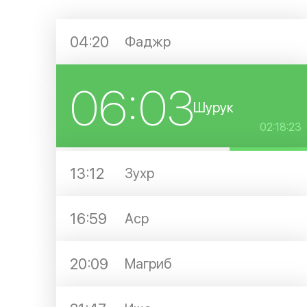
04:20
Фаджр
06:03
Шурук
02:18:23
13:12
Зухр
16:59
Аср
20:09
Магриб