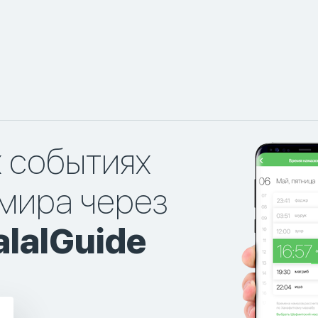
х событиях
мира через
lalGuide