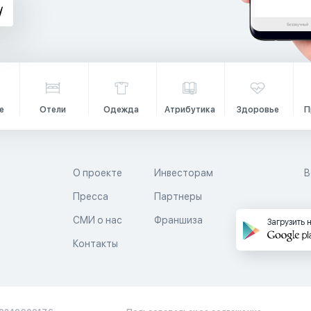
е
Отели
Одежда
Атрибутика
Здоровье
П
О проекте
Инвесторам
В
Пресса
Партнеры
й
СМИ о нас
Франшиза
Загрузить 
Контакты